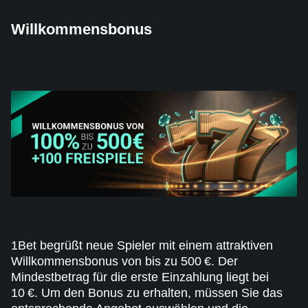
Willkommensbonus
1Bet begrüßt neue Spieler mit einem attraktiven
Willkommensbonus von bis zu 500 €. Der
Mindestbetrag für die erste Einzahlung liegt bei
10 €. Um den Bonus zu erhalten, müssen Sie das