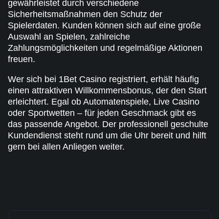
gewährleistet durch verschiedene
Sicherheitsmaßnahmen den Schutz der
Spielerdaten. Kunden können sich auf eine große
Auswahl an Spielen, zahlreiche
Zahlungsmöglichkeiten und regelmäßige Aktionen
freuen.
Lightning Dice
JetX
Starburst
Lightning Roulette
Tower X
Book of Dead
Evolution Gaming
Smartsoft Gaming
NetEnt
Evolution Gaming
Smart Soft
Play’n GO
Wer sich bei 1Bet Casino registriert, erhält häufig
einen attraktiven Willkommensbonus, der den Start
erleichtert. Egal ob Automatenspiele, Live Casino
oder Sportwetten – für jeden Geschmack gibt es
das passende Angebot. Der professionell geschulte
Kundendienst steht rund um die Uhr bereit und hilft
gern bei allen Anliegen weiter.
Live Baccarat
Bustabit
Sweet Bonanza
Side Bet City
Lucky Crumbling
Gonzo’s Quest
Evolution Gaming
Independent
Pragmatic Play
Evolution Gaming
Gamzix
NetEnt