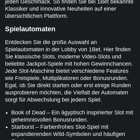
jeden Geschmack. So finden Sie bei 1Bet bekannte
Klassiker und innovative Neuheiten auf einer
übersichtlichen Plattform.
Spielautomaten
Entdecken Sie die große Auswahl an
Spielautomaten in der Lobby von 1Bet. Hier finden
Sie klassische Slots, moderne Video-Slots und
beliebte Jackpot-Spiele mit hohen Gewinnchancen.
Jede Slot-Maschine bietet verschiedene Features
wie Freispiele, Multiplikatoren oder Bonusrunden.
Egal, ob Sie direkt starten oder erst einige Runden
ausprobieren möchten, die Vielfalt der Automaten
sorgt für Abwechslung bei jedem Spiel.
Book of Dead – Ein ägyptisch inspirierter Slot mit
geheimnisvollen Bonusrunden.
Starburst – Farbenfrohes Slot-Spiel mit
expandierenden Wild-Symbolen und häufigen