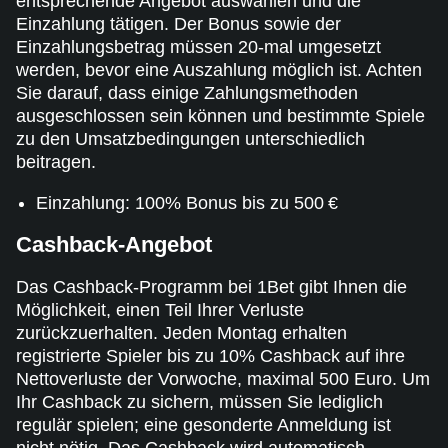
entsprechende Angebot auswählen und die
Einzahlung tätigen. Der Bonus sowie der
Einzahlungsbetrag müssen 20-mal umgesetzt
werden, bevor eine Auszahlung möglich ist. Achten
Sie darauf, dass einige Zahlungsmethoden
ausgeschlossen sein können und bestimmte Spiele
zu den Umsatzbedingungen unterschiedlich
beitragen.
Einzahlung: 100% Bonus bis zu 500 €
Cashback-Angebot
Das Cashback-Programm bei 1Bet gibt Ihnen die
Möglichkeit, einen Teil Ihrer Verluste
zurückzuerhalten. Jeden Montag erhalten
registrierte Spieler bis zu 10% Cashback auf ihre
Nettoverluste der Vorwoche, maximal 500 Euro. Um
Ihr Cashback zu sichern, müssen Sie lediglich
regulär spielen; eine gesonderte Anmeldung ist
nicht nötig. Das Cashback wird automatisch