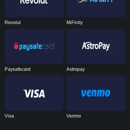
Revolut
MiFinity
Paysafecard
Astropay
Visa
Venmo