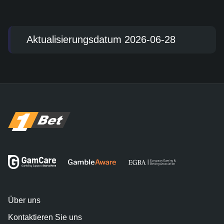
Aktualisierungsdatum 2026-06-28
Über uns
Kontaktieren Sie uns