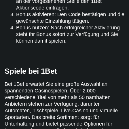
an der vorgesehenen Stelle den 1Bet
Aktionscode eintragen.
Bonus aktivieren: Den Code bestätigen und die
gewünschte Einzahlung tätigen.
Bonus nutzen: Nach erfolgreicher Aktivierung
steht Ihr Bonus sofort zur Verfügung und Sie
können damit spielen.
Spiele bei 1Bet
Bei 1Bet erwartet Sie eine große Auswahl an
spannenden Casinospielen. Über 2.000
verschiedene Titel von mehr als 50 namhaften
Anbietern stehen zur Verfügung, darunter
Automaten, Tischspiele, Live-Casino und virtuelle
Sportarten. Das breite Sortiment sorgt für
Unterhaltung und bietet passende Optionen für