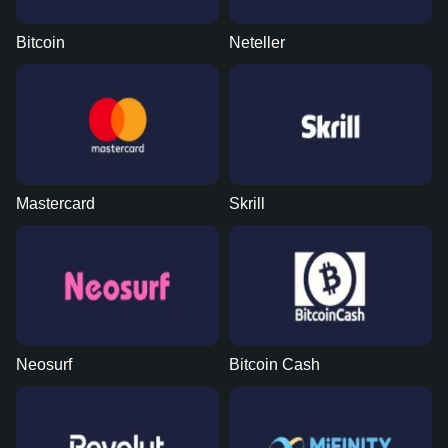
Bitcoin
Neteller
Mastercard
Skrill
Neosurf
Bitcoin Cash