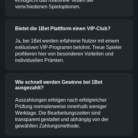
ermöglicht das risikofreie Testen der
verschiedenen Spieloptionen.
Bietet die 1Bet Plattform einen VIP-Club?
Ja, bei 1Bet werden erfahrene Nutzer mit einem
exklusiven VIP-Programm belohnt. Treue Spieler
profitieren hier von besonderen Vorteilen und
individuellen Prämien.
Wie schnell werden Gewinne bei 1Bet
ausgezahlt?
Auszahlungen erfolgen nach erfolgreicher
Prüfung normalerweise innerhalb weniger
Werktage. Die Bearbeitungszeiten sind
transparent gestaltet und abhängig von der
gewählten Zahlungsmethode.